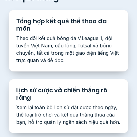
Tổng hợp kết quả thể thao đa
môn
Theo dõi kết quả bóng đá V.League 1, đội
tuyển Việt Nam, cầu lông, futsal và bóng
chuyền, tất cả trong một giao diện tiếng Việt
trực quan và dễ đọc.
Lịch sử cược và chiến thắng rõ
ràng
Xem lại toàn bộ lịch sử đặt cược theo ngày,
thể loại trò chơi và kết quả thắng thua của
bạn, hỗ trợ quản lý ngân sách hiệu quả hơn.