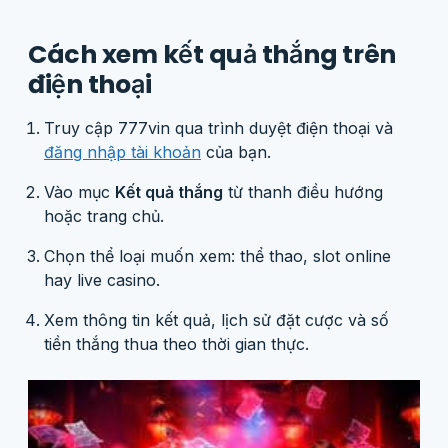
Cách xem kết quả thắng trên
điện thoại
Truy cập 777vin qua trình duyệt điện thoại và
đăng nhập tài khoản
của bạn.
Vào mục
Kết quả thắng
từ thanh điều hướng
hoặc trang chủ.
Chọn thể loại muốn xem: thể thao, slot online
hay live casino.
Xem thông tin kết quả, lịch sử đặt cược và số
tiền thắng thua theo thời gian thực.