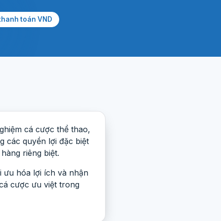
 thanh toán VND
nghiệm cá cược thể thao,
 các quyền lợi đặc biệt
àng riêng biệt.
 ưu hóa lợi ích và nhận
cá cược ưu việt trong