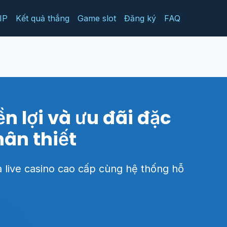
IP
Kết quả thắng
Game slot
Đăng ký
FAQ
n lợi và ưu đãi đặc
hân thiết
 live casino cao cấp cùng hệ thống hỗ