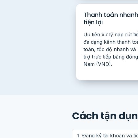
Thanh toán nhanh
tiện lợi
Ưu tiên xử lý nạp rút ti
đa dạng kênh thanh to
toàn, tốc độ nhanh và
trợ trực tiếp bằng đồng
Nam (VND).
Cách tận dụn
Đăng ký tài khoản và tí