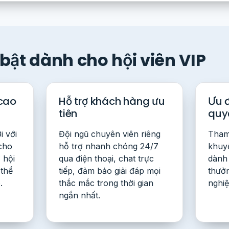
 bật dành cho hội viên VIP
 cao
Hỗ trợ khách hàng ưu
Ưu đ
tiên
quy
i với
Đội ngũ chuyên viên riêng
Tham 
 cho
hỗ trợ nhanh chóng 24/7
khuyế
 hội
qua điện thoại, chat trực
dành 
 thể
tiếp, đảm bảo giải đáp mọi
thưởn
.
thắc mắc trong thời gian
nghi
ngắn nhất.