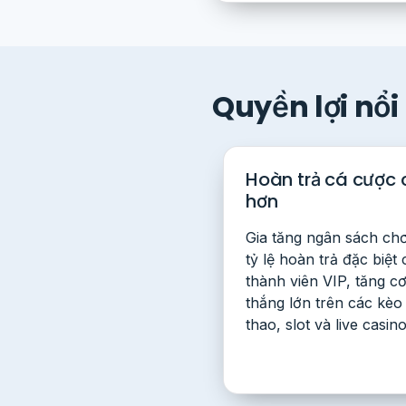
Quyền lợi nổi
Hoàn trả cá cược
hơn
Gia tăng ngân sách chơ
tỷ lệ hoàn trả đặc biệt
thành viên VIP, tăng cơ
thắng lớn trên các kèo
thao, slot và live casino